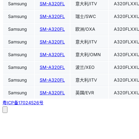
Samsung
SM-A320FL
意大利/ITV
A320FLXX
Samsung
SM-A320FL
瑞士/SWC
A320FLXX
Samsung
SM-A320FL
欧洲/OXA
A320FLXX
Samsung
SM-A320FL
意大利/ITV
A320FLXX
Samsung
SM-A320FL
意大利/OMN
A320FLXX
Samsung
SM-A320FL
波兰/XEO
A320FLXX
Samsung
SM-A320FL
意大利/ITV
A320FLXX
Samsung
SM-A320FL
英国/EVR
A320FLXX
粤ICP备17024526号