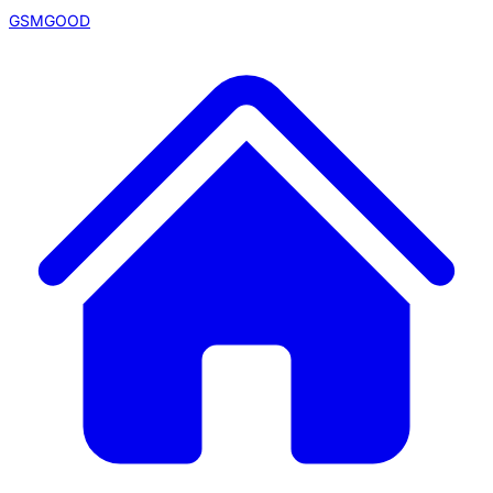
GSMGOOD