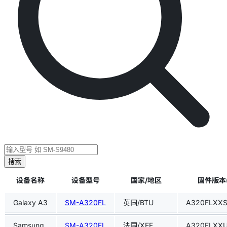
搜索
设备名称
设备型号
国家/地区
固件版本(
Galaxy A3
SM-A320FL
英国/BTU
A320FLXXS
Samsung
SM-A320FL
法国/XEF
A320FLXX