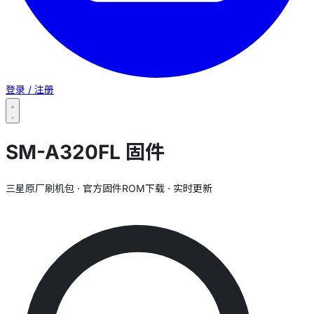
登录 / 注册
SM-A320FL 固件
三星原厂刷机包 · 官方固件ROM下载 · 实时更新